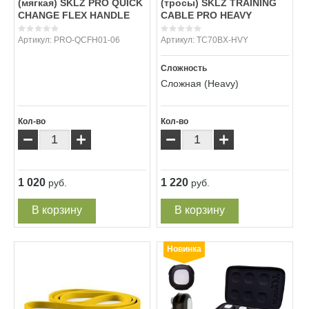
(мягкая) SKLZ PRO QUICK
(тросы) SKLZ TRAINING
CHANGE FLEX HANDLE
CABLE PRO HEAVY
Артикул:
PRO-QCFH01-06
Артикул:
TC70BX-HVY
Сложность
Сложная (Heavy)
Кол-во
Кол-во
−
+
−
+
1 020
1 220
руб.
руб.
В корзину
В корзину
Новинка