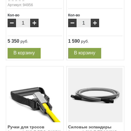
Артикул:
94956
Кол-во
Кол-во
−
+
−
+
5 350
1 590
руб.
руб.
В корзину
В корзину
Ручки для тросов
Силовые эспандеры