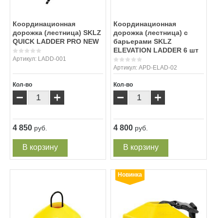
Координационная
Координационная
дорожка (лестница) SKLZ
дорожка (лестница) с
QUICK LADDER PRO NEW
барьерами SKLZ
ELEVATION LADDER 6 шт
Артикул:
LADD-001
Артикул:
APD-ELAD-02
Кол-во
Кол-во
−
+
−
+
4 850
4 800
руб.
руб.
В корзину
В корзину
Новинка