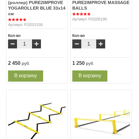
(роллер) PURE2IMPROVE
PURE2IMPROVE MASSAGE
YOGAROLLER BLUE 33x14
BALLS
см
Артикул:
P2I200190
Артикул:
P2I201530
Кол-во
Кол-во
−
+
−
+
2 450
1 250
руб.
руб.
В корзину
В корзину