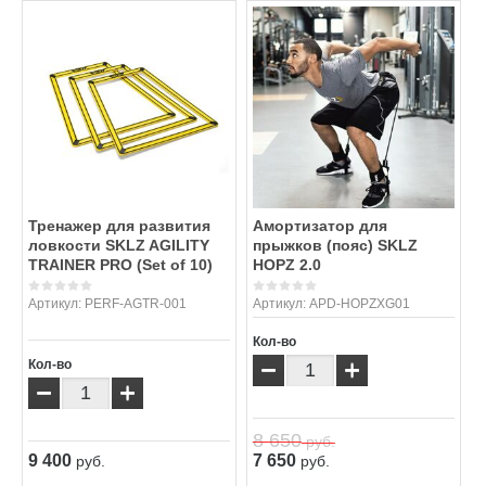
Тренажер для развития
Амортизатор для
ловкости SKLZ AGILITY
прыжков (пояс) SKLZ
TRAINER PRO (Set of 10)
HOPZ 2.0
Артикул:
PERF-AGTR-001
Артикул:
APD-HOPZXG01
Кол-во
−
+
Кол-во
−
+
8 650
руб.
9 400
7 650
руб.
руб.