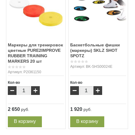
Маркеры для тренировок
Баскетбольные фишки
цветные PURE2IMPROVE
(маркеры) SKLZ SHOT
RUBBER TRAINING
SPOTZ
MARKERS 20 шт
Артикул:
BK-SHS00024E
Артикул:
P2I361150
Кол-во
Кол-во
−
+
−
+
2 650
1 920
руб.
руб.
В корзину
В корзину