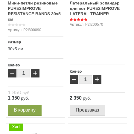
Мини-петли резиновые
Латеральный эспандер
PURE2IMPROVE
для ног PURE2IMPROVE
RESISTANCE BANDS 30x5
LATERAL TRAINER
см
Артикул:
P2I200570
Артикул:
P2I800090
Размер
30x5 см
Кол-во
−
+
Кол-во
−
+
1 850
руб.
1 350
2 350
руб.
руб.
В корзину
Предзаказ
Хит!