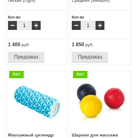
Легкая (Light)
Средняя (Medium)
Кол-во
Кол-во
−
+
−
+
1 400
1 850
руб.
руб.
Предзаказ
Предзаказ
Хит!
Хит!
Массажный цилиндр
Шарики для массажа