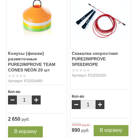
Конусы (фишки)
Скакалка скоростная
разметочные
PURE2IMPROVE
PURE2IMPROVE TEAM
SPEEDROPE
CONES NEON 20 шт
Артикул:
P2I200350
Артикул:
P2I200460
Кол-во
Кол-во
−
+
−
+
2 650
руб.
999
руб.
890
В корзину
руб.
В корзину