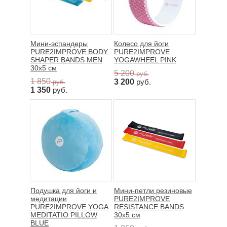
Мини-эспандеры
Колесо для йоги
PURE2IMPROVE BODY
PURE2IMPROVE
SHAPER BANDS MEN
YOGAWHEEL PINK
30x5 см
5 200
руб.
1 850
3 200
руб.
руб.
1 350
руб.
Подушка для йоги и
Мини-петли резиновые
медитации
PURE2IMPROVE
PURE2IMPROVE YOGA
RESISTANCE BANDS
MEDITATIO PILLOW
30x5 см
BLUE